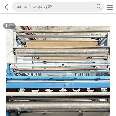
1
/
1