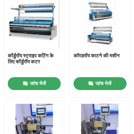
कॉर्डुरॉय स्ट्राइप कटिंग के
कॉरडरॉय काटने की मशीन
लिए कॉर्डुरॉय कटर
जांच भेजें
जांच भेजें
घर
उत्पादों
हमारे बारे में