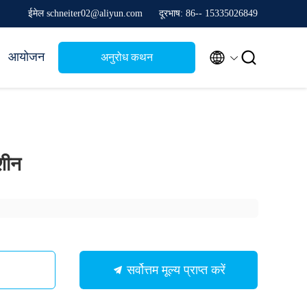
ईमेल schneiter02@aliyun.com
दूरभाष: 86-- 15335026849


आयोजन
अनुरोध कथन
मशीन
सर्वोत्तम मूल्य प्राप्त करें