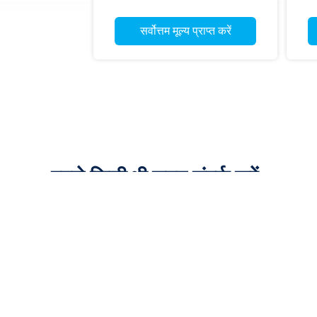
सर्वोत्तम मूल्य प्राप्त करें
हमसे किसी भी समय संपर्क करें

86-- 15335026849

schneiter02@aliyun.com

कियानज़ियांग समूह, वुयांग गांव, लिजिया टाउन, वुजिन जिला, च